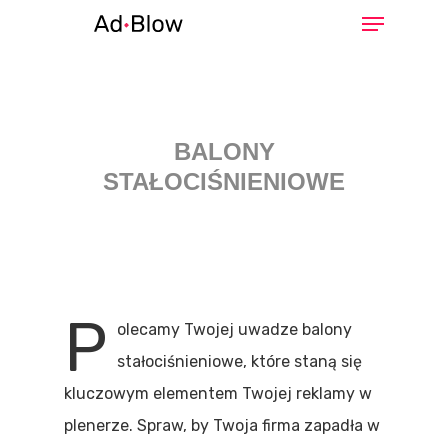
Hit enter to search or ESC to close
BALONY
STAŁOCIŚNIENIOWE
P
olecamy Twojej uwadze balony
stałociśnieniowe, które staną się
kluczowym elementem Twojej reklamy w
plenerze. Spraw, by Twoja firma zapadła w