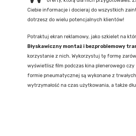
oferty, którą dla nich przygotowałeś. 
Ciebie informacje i
docieraj do wszystkich zai
dotrzesz do wielu potencjalnych klientów!
Hit enter to search or ESC to close
Potraktuj ekran reklamowy, jako szkielet na kt
Błyskawiczny montaż i bezproblemowy tra
korzystanie z nich. Wykorzystuj tę formę zarów
wyświetlisz film podczas kina plenerowego cz
formie pneumatycznej są wykonane z trwałych m
wytrzymałość na czas użytkowania, a także dł