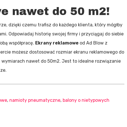
e nawet do 50 m2!
rze, dzięki czemu
trafisz do każdego klienta
, który mógłby
ami.
Odpowiadaj historię swojej firmy
i przyciągaj do siebie
Tobą współpracę.
Ekrany reklamowe
od Ad Blow z
ofercie możesz dostosować rozmiar ekranu reklamowego do
w wymiarach nawet do 50m2. Jest to idealne rozwiązanie
dze.
owe
,
namioty pneumatyczne
,
balony o nietypowych