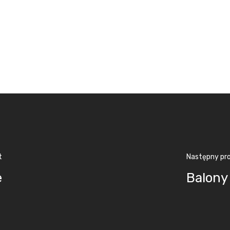
t
Następny pr
e
Balony