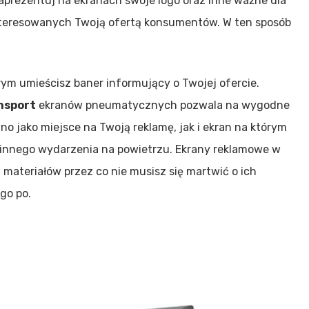
Zaprezentuj na ekranach swoje logo oraz inne ważne dla
nteresowanych Twoją ofertą konsumentów. W ten sposób
órym umieścisz baner informujący o Twojej ofercie.
nsport
ekranów pneumatycznych pozwala na wygodne
no jako miejsce na Twoją reklamę, jak i ekran na którym
y innego wydarzenia na powietrzu. Ekrany reklamowe w
ateriałów przez co nie musisz się martwić o ich
ugo po.