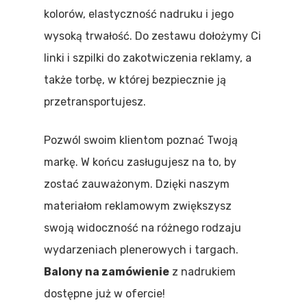
kolorów, elastyczność nadruku i jego
wysoką trwałość. Do zestawu dołożymy Ci
linki i szpilki do zakotwiczenia reklamy, a
także torbę, w której bezpiecznie ją
przetransportujesz.
Strona Głów
Pozwól swoim klientom poznać Twoją
AdBlow
markę. W końcu zasługujesz na to, by
Stałociśnien
zostać zauważonym. Dzięki naszym
materiałom reklamowym zwiększysz
swoją widoczność na różnego rodzaju
Pneumatycz
Balony Stałociśnien
wydarzeniach plenerowych i targach.
Bramy Stałociśnieni
Balony na zamówienie
z nadrukiem
Oferta
Balony Reklamowe
dostępne już w ofercie!
Namioty Stałociśnie
Brama Startowa