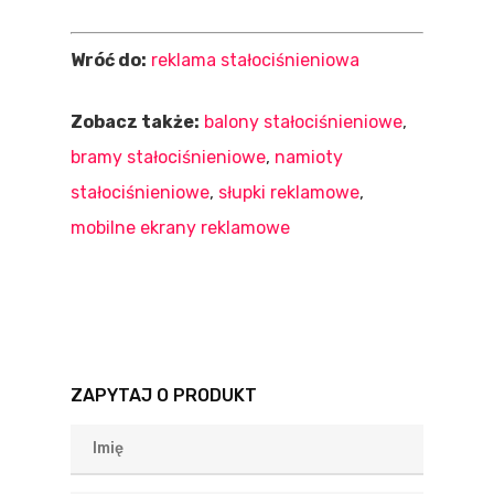
Realizacje
Namioty Stelażowe
Słupki Stałociśnieni
Namioty Pneumatyc
Flagi
Kontakt
Wróć do:
reklama stałociśnieniowa
Ekrany Stałociśnien
Chwieje Reklamowe
Baloniki Z Nadrukiem
Polski
Zobacz także:
balony stałociśnieniowe
,
Balony Na Zamówien
Ekrany Reklamowe
Ścianki Tekstylne
bramy stałociśnieniowe
,
namioty
English
Balony O Nietypowyc
stałociśnieniowe
,
słupki reklamowe
,
Siedziska Reklamow
Kształtach
mobilne ekrany reklamowe
ZAPYTAJ O PRODUKT